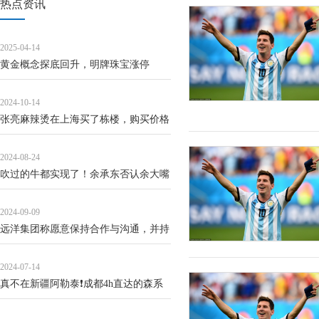
热点资讯
2025-04-14
黄金概念探底回升，明牌珠宝涨停
2024-10-14
张亮麻辣烫在上海买了栋楼，购买价格
超2亿
2024-08-24
吹过的牛都实现了！余承东否认余大嘴
称号：我是个非常沉默的人
2024-09-09
远洋集团称愿意保持合作与沟通，并持
续考虑债权人小组提出的诉求
2024-07-14
真不在新疆阿勒泰❗️成都4h直达的森系
秘境。整条线路从平原到高原的是夏...