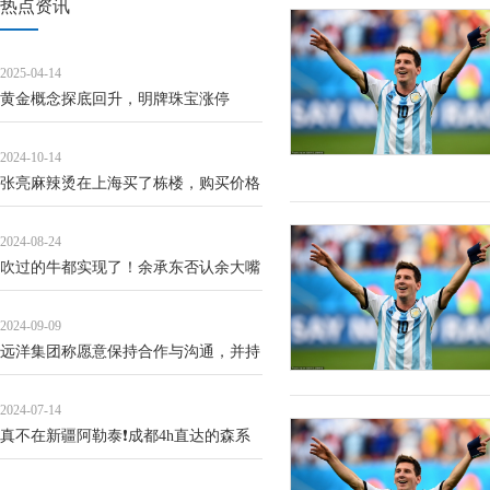
热点资讯
2025-04-14
黄金概念探底回升，明牌珠宝涨停
2024-10-14
张亮麻辣烫在上海买了栋楼，购买价格
超2亿
2024-08-24
吹过的牛都实现了！余承东否认余大嘴
称号：我是个非常沉默的人
2024-09-09
远洋集团称愿意保持合作与沟通，并持
续考虑债权人小组提出的诉求
2024-07-14
真不在新疆阿勒泰❗️成都4h直达的森系
秘境。整条线路从平原到高原的是夏...