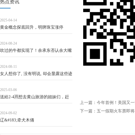
热点资讯
2025-04-14
黄金概念探底回升，明牌珠宝涨停
2024-08-24
吹过的牛都实现了！余承东否认余大嘴
称号：我是个非常沉默的人
2024-08-11
女人想你了, 没有明说, 却会显露这些迹
象
2025-03-06
送給2-4🈷️想去黄山旅游的姐妹们，赶
上一篇：
今年首例！美国又一
紧码住
下一篇：
五一假期火车票即将
2024-09-02
辽&#183;牵犬木俑