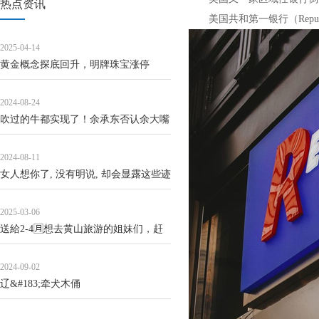
热点资讯
美国共和第一银行（Republi
2025-04-14
黄金概念探底回升，明牌珠宝涨停
2024-08-24
吹过的牛都实现了！余承东否认余大嘴
称号：我是个非常沉默的人
2024-08-11
女人想你了, 没有明说, 却会显露这些迹
象
2025-03-06
送給2-4🈷️想去黄山旅游的姐妹们，赶
紧码住
2024-09-02
辽&#183;牵犬木俑