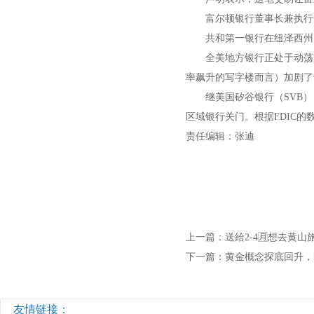
富尔顿银行董事长兼执行长迈
共和第一银行在纽泽西州、宾
全美地方银行正处于动荡时
率飙升的写字楼而言）加剧了
继美国矽谷银行（SVB）、签名银
区域银行关门。根据FDIC的
责任编辑：张迪
上一篇：
送給2-4🈷️想去
下一篇：
黄金概念探底回升，
友情链接：