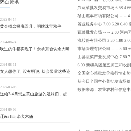
热点资讯
兴蔬菜批发交易市场 6.58 4.66
砀山惠丰市场有限公司 -- -- 4
2025-04-14
贸业服务中心 7.00 6.20 6.
黄金概念探底回升，明牌珠宝涨停
蔬菜批发市场 -- -- 2.80 
流股份有限公司 2.20 1.80 2
2024-08-24
市场管理有限公司 -- -- 3.6
吹过的牛都实现了！余承东否认余大嘴
山县蔬菜产业发展中心 7.80 7.
称号：我是个非常沉默的人
2024-08-11
6.00 新疆兵团第五师三和农副产品
女人想你了, 没有明说, 却会显露这些迹
全国空心菜批发价格行情走势
象
从今日全国空心菜批发市场价格上
2025-03-06
数据来源：农业农村部信息中
送給2-4🈷️想去黄山旅游的姐妹们，赶
紧码住
2024-09-02
辽&#183;牵犬木俑