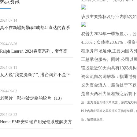
热点资讯
该股主要指标及行业内排名如
2024-07-14
真不在新疆阿勒泰❗️成都4h直达的森系
易普力2024年一季报显示，公
秘境。整条线路从平原到高原的是夏...
4.33%；负债率28.61%，投
2024-08-26
程服务市场延伸,主要为国内
Ralph Lauren 2024春夏系列，奢华高
工总承包服务。同时,公司以
级，牛仔艺术
2024-08-11
该股最近90天内共有10家机
女人说“我去洗澡了”, 潜台词并不是下
资金流向名词解释：指通过价
次聊, 不要误会
义为资金流入，股价处于下跌
2024-09-02
是当天两种力量相抵之后剩下
老照片：那些被定格的胶片（13）
注：主力资金为特大单成交，游资为大单
以上内容由证券之星根据公开信息整理，由算
2024-08-22
险，请谨慎决策。
Home EMS安科瑞户用光储系统解决方
案